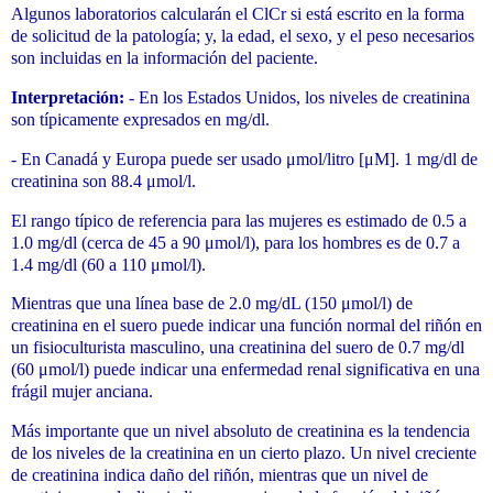
Algunos laboratorios calcularán el ClCr si está escrito en la forma
de solicitud de la patología; y, la edad, el sexo, y el peso necesarios
son incluidas en la información del paciente.
Interpretación:
- En los Estados Unidos, los niveles de creatinina
son típicamente expresados en mg/dl.
- En Canadá y Europa puede ser usado μmol/litro [μM]. 1 mg/dl de
creatinina son 88.4 μmol/l.
El rango típico de referencia para las mujeres es estimado de 0.5 a
1.0 mg/dl (cerca de 45 a 90 μmol/l), para los hombres es de 0.7 a
1.4 mg/dl (60 a 110 μmol/l).
Mientras que una línea base de 2.0 mg/dL (150 μmol/l) de
creatinina en el suero puede indicar una función normal del riñón en
un fisioculturista masculino, una creatinina del suero de 0.7 mg/dl
(60 μmol/l) puede indicar una enfermedad renal significativa en una
frágil mujer anciana.
Más importante que un nivel absoluto de creatinina es la tendencia
de los niveles de la creatinina en un cierto plazo. Un nivel creciente
de creatinina indica daño del riñón, mientras que un nivel de