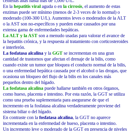
centenas altas hasta más de 1,000 U/L.
En la
hepatitis viral
aguda o en
la cirrosis
, el aumento de estas
enzimas puede ser mínimo (menos de 2-3 veces de lo normal) o
moderado (100-300 U/L). Aumentos leves o moderados de la ALT
o la AST son no-específicos y pueden estar causados por una
extensa gama de enfermedades hepáticas.
La ALT y la AST
son a menudo usadas para valorar el avance de
la hepatitis crónica, y la respuesta al tratamiento con corticosteroides
e interferón.
La fosfatasa alcalina
y la
GGT
se incrementan en una gran
cantidad de trastornos que afectan el drenaje de la bilis, como
cuando existe un tumor que bloquea el conducto normal de la bilis,
o una enfermedad hepática causada por el alcohol o las drogas, que
ocasiona un bloqueo del flujo de la bilis en los canales más
pequeños dentro del hígado.
La fosfatasa alcalina
puede hallarse también en otros órganos,
como hueso, placenta e intestino. Por esta razón, la GGT se utiliza
como una prueba suplementaria para asegurarse de que el
incremento en la fosfatasa alcalina verdaderamente proviene del
sistema biliar o del hígado.
En contraste con la
fosfatasa alcalina
, la GGT no aparece
incrementada en la enfermedad de hueso, placenta o intestino.
Un incremento leve o moderado de la GGT en presencia de niveles