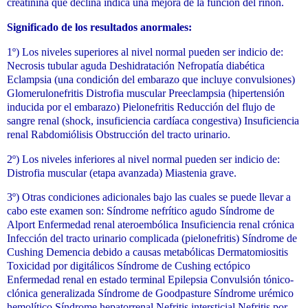
creatinina que declina indica una mejora de la función del riñón.
Significado de los resultados anormales:
1º) Los niveles superiores al nivel normal pueden ser indicio de:
Necrosis tubular aguda Deshidratación Nefropatía diabética
Eclampsia (una condición del embarazo que incluye convulsiones)
Glomerulonefritis Distrofia muscular Preeclampsia (hipertensión
inducida por el embarazo) Pielonefritis Reducción del flujo de
sangre renal (shock, insuficiencia cardíaca congestiva) Insuficiencia
renal Rabdomiólisis Obstrucción del tracto urinario.
2º) Los niveles inferiores al nivel normal pueden ser indicio de:
Distrofia muscular (etapa avanzada) Miastenia grave.
3º) Otras condiciones adicionales bajo las cuales se puede llevar a
cabo este examen son: Síndrome nefrítico agudo Síndrome de
Alport Enfermedad renal ateroembólica Insuficiencia renal crónica
Infección del tracto urinario complicada (pielonefritis) Síndrome de
Cushing Demencia debido a causas metabólicas Dermatomiositis
Toxicidad por digitálicos Síndrome de Cushing ectópico
Enfermedad renal en estado terminal Epilepsia Convulsión tónico-
clónica generalizada Síndrome de Goodpasture Síndrome urémico
hemolítico Síndrome hepatorrenal Nefritis intersticial Nefritis por