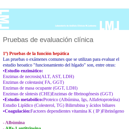
Pruebas de evaluación clínica
1º)
Pruebas de la función hepática
Las pruebas o exámenes comunes que se utilizan para evaluar el
estudio heoatico "funcionamiento del hígado" son, entre otras:
•Estudio enzimático:
Enzimas de necrosis(ALT, AST, LDH)
Enzimas de colestasis( FA, GGT)
Enzimas de masa ocupante (GGT, LDH)
Enzimas de síntesis (CHE)Enzimas de fibrinogénesis (GGT)
•Estudio metabólico:
Proteico (Albúmina, Igs, Alfafetoproteína)
Estudio Lipídico (Colesterol, TG) Bilirrubina y ácidos biliares
•Coagulación:
Factores dependientes vitamina K ( IP )Fibrinógeno
- Albúmina
-
Alfa-1 antitripsina