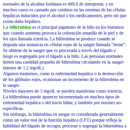
normales de la alcalina fosfatasa es difícil de interpretar, y en
muchos casos es causado por cambios en las enzimas de las células
hepáticas inducidos por el alcohol o los medicamentos, pero sin que
exista daño hepático.
La bilirrubina
es el principal pigmento de la bilis en los humanos
que cuando aumenta provoca la coloración amarilla de la piel y de
los ojos llamada ictericia. La bilirrubina se produce cuando se
degrada una sustancia en células rojas de la sangre llamada "heme".
Se obtiene de la sangre que es procesada a través del hígado y
luego es segregada por el hígado a la bilis. Las personas normales
tienen una cantidad pequeña de bilirrubina circulando en la sangre
(menos de 1.2 mg/dL).
Algunos trastornos, como la enfermedad hepática o la destrucción
de los glóbulos rojos, ocasionan un incremento de la bilirrubina en
la sangre.
Niveles mayores de 3 mg/dL se pueden manifestar como ictericia.
La bililrrubina puede aparecer incrementada en muchos tipos de
enfermedad hepática o del tracto biliar, y también por razones no-
específicas.
Sin embargo, la bilirrubina en sangre es considerada generalmente
como un valor real de la función hepática (LFT) porque refleja la
habilidad del hígado de recoger, procesar y segregar la bilurrubina a